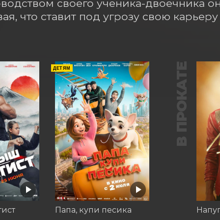
водством своего ученика-двоечника она 
ая, что ставит под угрозу свою карьеру
В ПРОКАТЕ
ДЕТЯМ
тист
Папа, купи песика
Напу