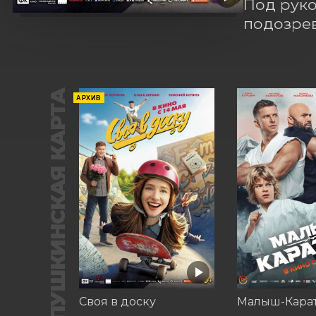
Под руко
подозрев
ПУШКИНСКАЯ КАРТА
АРХИВ
Своя в доску
Малыш-Кара