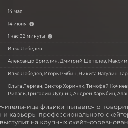
14 мая
14 июня
1 час 32 минуты
Илья Лебедев
Александр Ермолин, Дмитрий Шепелев, Максим
Илья Лебедев, Игорь Рыбин, Никита Ватулин-Та
Ольга Лерман, Виктор Хориняк, Тимофей Кочнев
Риваль, Григорий Дудник, Андрей Харыбин, Ала
учительница физики пытается отговорит
 и карьеры профессионального скейтера
 выступит на крупных скейт–соревнования