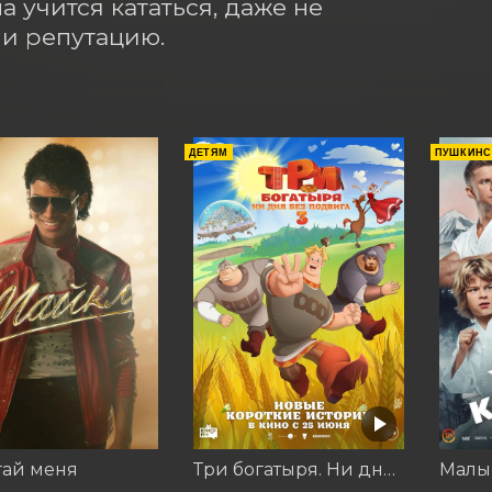
учится кататься, даже не 
 и репутацию.
ДЕТЯМ
ПУШКИНС
гай меня
Три богатыря. Ни дня без подвига 3
Малы