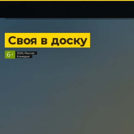
Своя в доску
6
2026, Россия
+
Комедия