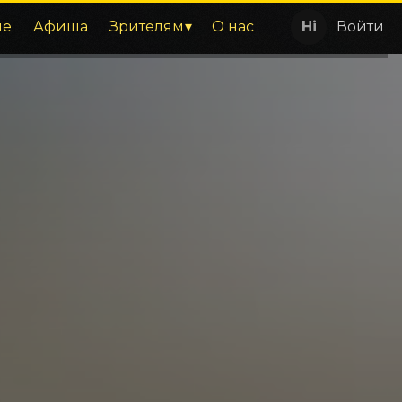
ие
Афиша
Зрителям
О нас
Войти