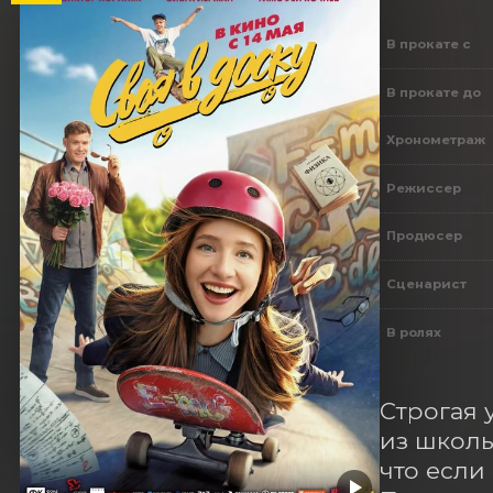
В прокате с
В прокате до
Хронометраж
Режиссер
Продюсер
Сценарист
В ролях
Строгая 
из школы
что если