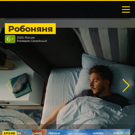
Робоняня
6
2026, Россия
+
Комедия, Семейный
АРХИВ