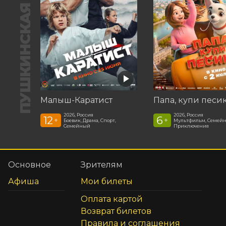
ПУШКИНСКАЯ КАРТА
Малыш-Каратист
Папа, купи песи
2026, Россия
2026, Россия
12
6
+
+
Боевик, Драма, Спорт,
Мультфильм, Семей
Семейный
Приключения
Основное
Зрителям
Афиша
Мои билеты
Оплата картой
Возврат билетов
Правила и соглашения