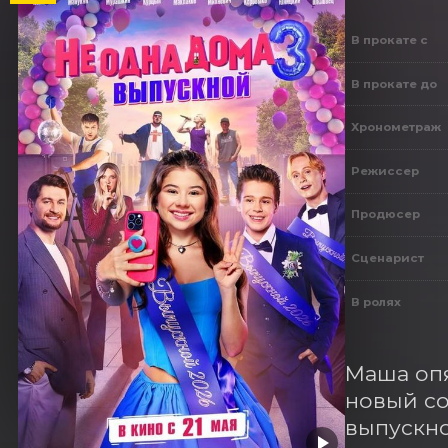
В прокате с
В прокате до
Хронометраж
Режиссер
Продюсер
Сценарист
В ролях
Маша опя
новый со
выпускно