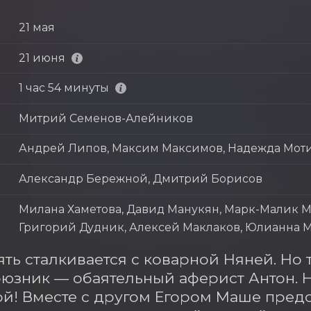
21 мая
21 июня
1 час 54 минуты
Митрий Семенов-Алейников
Андрей Липов, Максим Максимов, Надежда Мот
Александр Бережной, Дмитрий Борисов
Милана Хаметова, Давид Манукян, Марк-Малик М
Григорий Дудник, Алексей Маклаков, Юлианна М
ть сталкивается с коварной Няней. Но 
юзник — обаятельный аферист Антон. Н
й! Вместе с другом Егором Маше предст