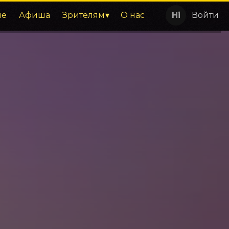
ие
Афиша
Зрителям
О нас
Войти