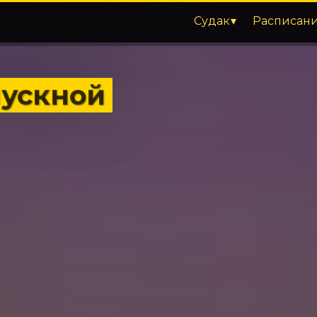
Судак
Расписан
пускной