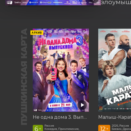
злоумышл
ПУШКИНСКАЯ КАРТА
АРХИВ
Не одна дома 3. Выпускной
Малыш-Кара
Россия
2026, Россия
6
12
+
+
Комедия, Приключения,
Боевик, Драма