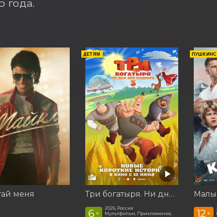
 года.
ДЕТЯМ
ПУШКИНС
гай меня
Три богатыря. Ни дня без подвига 3
Малы
2026, Россия
6
12
+
+
Мультфильм, Приключения,