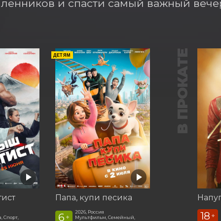
енников и спасти самый важный вечер
В ПРОКАТЕ
ДЕТЯМ
тист
Папа, купи песика
Напу
2026, Россия
18
6
+
+
, Спорт,
Мультфильм, Семейный,