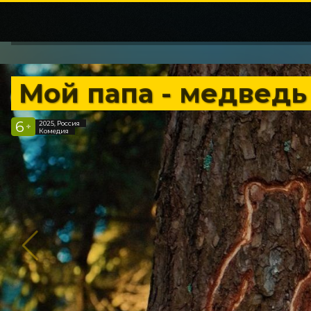
Мой папа - медведь
6
2025, Россия
+
Комедия