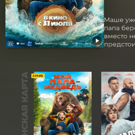
Маше уже
папа бер
вместо н
предстои
ПУШКИНСКАЯ КАРТА
АРХИВ