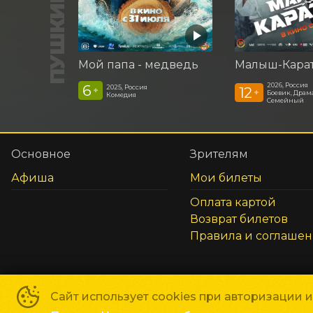
Мой папа - медведь
Малыш-Кара
2026, Россия
6
2025, Россия
12
+
+
Боевик, Драма
Комедия
Семейный
Основное
Зрителям
Афиша
Мои билеты
Оплата картой
Возврат билетов
Правила и соглаше
Сайт использует cookies при авторизации 
©
2026