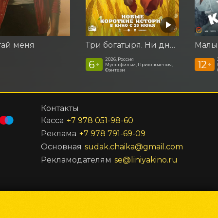
гай меня
Три богатыря. Ни дня без подвига 3
Малы
2026, Россия
6
12
+
+
Мультфильм, Приключения,
Фэнтези
Контакты
Касса
+7 978 051-98-60
Реклама
+7 978 791-69-09
Основная
sudak.chaika@gmail.com
Рекламодателям
se@liniyakino.ru
Powered by
p24.app