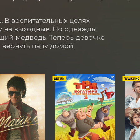
. В воспитательных целях 
у на выходные. Но однажды 
щий медведь. Теперь девочке 
и вернуть папу домой.
ДЕТЯМ
ПУШКИНС