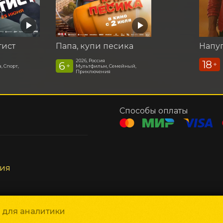
тист
Папа, купи песика
Напу
2026, Россия
18
6
+
+
, Спорт,
Мультфильм, Семейный,
Приключения
Способы оплаты
ния
и для аналитики