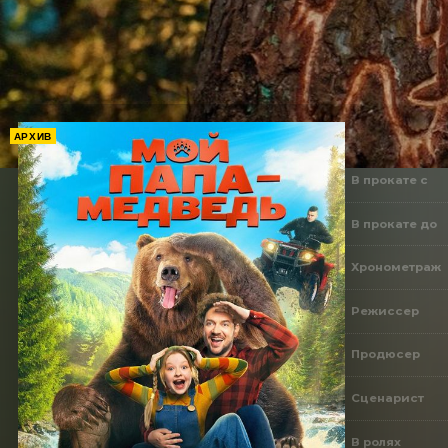
АРХИВ
В прокате с
В прокате до
Хронометраж
Режиссер
Продюсер
Сценарист
В ролях