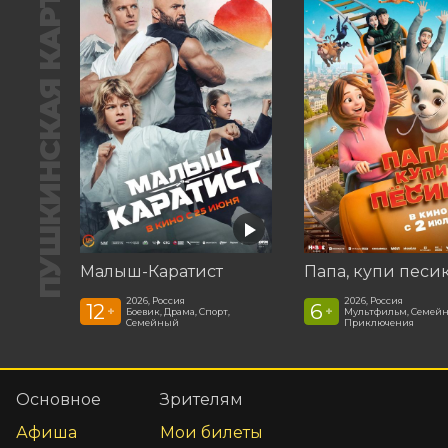
ПУШКИНСКАЯ КАРТА
Малыш-Каратист
Папа, купи песи
2026, Россия
2026, Россия
12
6
+
+
Боевик, Драма, Спорт,
Мультфильм, Семей
Семейный
Приключения
Основное
Зрителям
Афиша
Мои билеты